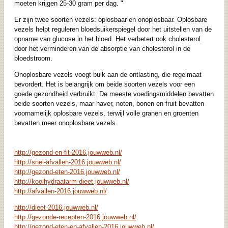
moeten krijgen 25-30 gram per dag. "
Er zijn twee soorten vezels: oplosbaar en onoplosbaar. Oplosbare
vezels helpt reguleren bloedsuikerspiegel door het uitstellen van de
opname van glucose in het bloed. Het verbetert ook cholesterol
door het verminderen van de absorptie van cholesterol in de
bloedstroom.
Onoplosbare vezels voegt bulk aan de ontlasting, die regelmaat
bevordert. Het is belangrijk om beide soorten vezels voor een
goede gezondheid verbruikt. De meeste voedingsmiddelen bevatten
beide soorten vezels, maar haver, noten, bonen en fruit bevatten
voornamelijk oplosbare vezels, terwijl volle granen en groenten
bevatten meer onoplosbare vezels.
http://gezond-en-fit-2016.jouwweb.nl/
http://snel-afvallen-2016.jouwweb.nl/
http://gezond-eten-2016.jouwweb.nl/
http://koolhydraatarm-dieet.jouwweb.nl/
http://afvallen-2016.jouwweb.nl/
http://dieet-2016.jouwweb.nl/
http://gezonde-recepten-2016.jouwweb.nl/
http://gezond-eten-en-afvallen-2016.jouwweb.nl/