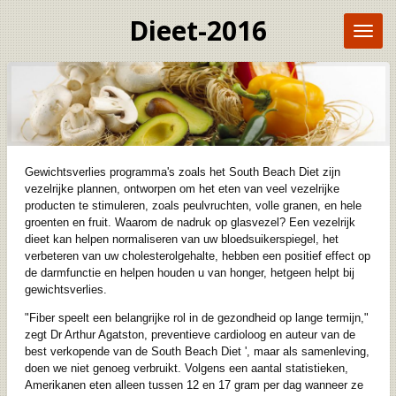
Ga
Dieet-2016
direct
naar
de
hoofdinhoud
Gewichtsverlies programma's zoals het South Beach Diet zijn
vezelrijke plannen, ontworpen om het eten van veel vezelrijke
producten te stimuleren, zoals peulvruchten, volle granen, en hele
groenten en fruit. Waarom de nadruk op glasvezel? Een vezelrijk
dieet kan helpen normaliseren van uw bloedsuikerspiegel, het
verbeteren van uw cholesterolgehalte, hebben een positief effect op
de darmfunctie en helpen houden u van honger, hetgeen helpt bij
gewichtsverlies.
"Fiber speelt een belangrijke rol in de gezondheid op lange termijn,"
zegt Dr Arthur Agatston, preventieve cardioloog en auteur van de
best verkopende van de South Beach Diet ', maar als samenleving,
doen we niet genoeg verbruikt. Volgens een aantal statistieken,
Amerikanen eten alleen tussen 12 en 17 gram per dag wanneer ze